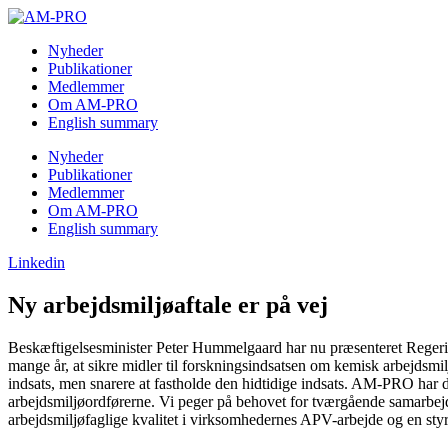
Skip
to
Nyheder
content
Publikationer
Medlemmer
Om AM-PRO
English summary
Nyheder
Publikationer
Medlemmer
Om AM-PRO
English summary
Linkedin
Ny arbejdsmiljøaftale er på vej
Beskæftigelsesminister Peter Hummelgaard har nu præsenteret Regering
mange år, at sikre midler til forskningsindsatsen om kemisk arbejdsm
indsats, men snarere at fastholde den hidtidige indsats. AM-PRO har d
arbejdsmiljøordførerne. Vi peger på behovet for tværgående samarbejd
arbejdsmiljøfaglige kvalitet i virksomhedernes APV-arbejde og en styr