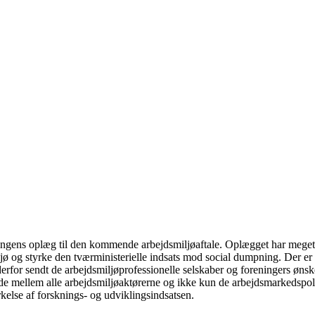
ens oplæg til den kommende arbejdsmiljøaftale. Oplægget har meget fok
iljø og styrke den tværministerielle indsats mod social dumpning. Der e
erfor sendt de arbejdsmiljøprofessionelle selskaber og foreningers ønsk
e mellem alle arbejdsmiljøaktørerne og ikke kun de arbejdsmarkedspoli
kelse af forsknings- og udviklingsindsatsen.