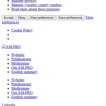
Manage services
Manage {vendor_count} vendors
Read more about these purposes
View
Accept
Deny
View preferences
Save preferences
preferences
Cookie Policy
Skip
to
Nyheder
content
Publikationer
Medlemmer
Om AM-PRO
English summary
Nyheder
Publikationer
Medlemmer
Om AM-PRO
English summary
Linkedin