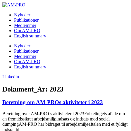
Skip
to
Nyheder
content
Publikationer
Medlemmer
Om AM-PRO
English summary
Nyheder
Publikationer
Medlemmer
Om AM-PRO
English summary
Linkedin
Dokument_År: 2023
Beretning om AM-PROs aktiviteter i 2023
Beretning over AM-PRO’s aktiviteter i 2023Folketingets aftale om
en fremtidssikret arbejdsmiljøindsats og indsats mod social
dumpingAM-PRO har bidraget til arbejdsmiljøaftalen med et fyldigt
indspil til