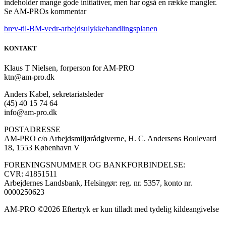
indeholder mange gode initiativer, men har også en række mangler.
Se AM-PROs kommentar
brev-til-BM-vedr-arbejdsulykkehandlingsplanen
KONTAKT
Klaus T Nielsen, forperson for AM-PRO
ktn@am-pro.dk
Anders Kabel, sekretariatsleder
(45) 40 15 74 64
info@am-pro.dk
POSTADRESSE
AM-PRO c/o Arbejdsmiljørådgiverne, H. C. Andersens Boulevard
18, 1553 København V
FORENINGSNUMMER OG BANKFORBINDELSE:
CVR: 41851511
Arbejdernes Landsbank, Helsingør: reg. nr. 5357, konto nr.
0000250623
AM-PRO ©2026 Eftertryk er kun tilladt med tydelig kildeangivelse