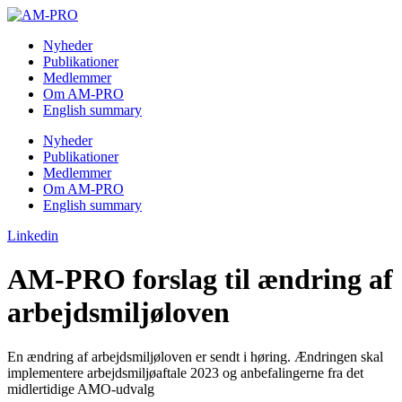
Skip
to
Nyheder
content
Publikationer
Medlemmer
Om AM-PRO
English summary
Nyheder
Publikationer
Medlemmer
Om AM-PRO
English summary
Linkedin
AM-PRO forslag til ændring af
arbejdsmiljøloven
En ændring af arbejdsmiljøloven er sendt i høring. Ændringen skal
implementere arbejdsmiljøaftale 2023 og anbefalingerne fra det
midlertidige AMO-udvalg