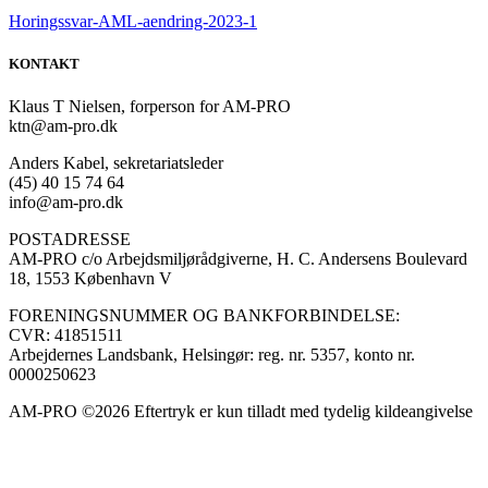
Horingssvar-AML-aendring-2023-1
KONTAKT
Klaus T Nielsen, forperson for AM-PRO
ktn@am-pro.dk
Anders Kabel, sekretariatsleder
(45) 40 15 74 64
info@am-pro.dk
POSTADRESSE
AM-PRO c/o Arbejdsmiljørådgiverne, H. C. Andersens Boulevard
18, 1553 København V
FORENINGSNUMMER OG BANKFORBINDELSE:
CVR: 41851511
Arbejdernes Landsbank, Helsingør: reg. nr. 5357, konto nr.
0000250623
AM-PRO ©2026 Eftertryk er kun tilladt med tydelig kildeangivelse