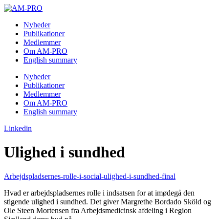
Skip
to
Nyheder
content
Publikationer
Medlemmer
Om AM-PRO
English summary
Nyheder
Publikationer
Medlemmer
Om AM-PRO
English summary
Linkedin
Ulighed i sundhed
Arbejdspladsernes-rolle-i-social-ulighed-i-sundhed-final
Hvad er arbejdspladsernes rolle i indsatsen for at imødegå den
stigende ulighed i sundhed. Det giver Margrethe Bordado Sköld og
Ole Steen Mortensen fra Arbejdsmedicinsk afdeling i Region