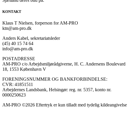
Sjælland deres bud på.
KONTAKT
Klaus T Nielsen, forperson for AM-PRO
ktn@am-pro.dk
Anders Kabel, sekretariatsleder
(45) 40 15 74 64
info@am-pro.dk
POSTADRESSE
AM-PRO c/o Arbejdsmiljørådgiverne, H. C. Andersens Boulevard
18, 1553 København V
FORENINGSNUMMER OG BANKFORBINDELSE:
CVR: 41851511
Arbejdernes Landsbank, Helsingør: reg. nr. 5357, konto nr.
0000250623
AM-PRO ©2026 Eftertryk er kun tilladt med tydelig kildeangivelse