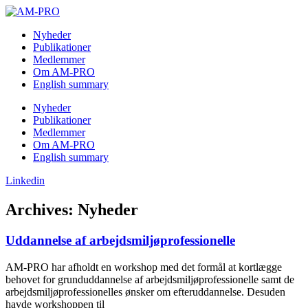
Skip
to
Nyheder
content
Publikationer
Medlemmer
Om AM-PRO
English summary
Nyheder
Publikationer
Medlemmer
Om AM-PRO
English summary
Linkedin
Archives: Nyheder
Uddannelse af arbejdsmiljøprofessionelle
AM-PRO har afholdt en workshop med det formål at kortlægge
behovet for grunduddannelse af arbejdsmiljøprofessionelle samt de
arbejdsmiljøprofessionelles ønsker om efteruddannelse. Desuden
havde workshoppen til