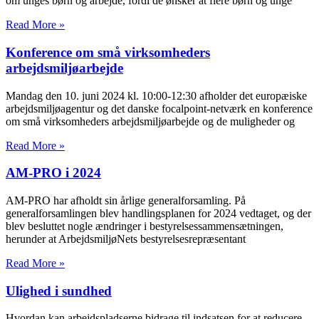
om unges børn og arbejde, fordi de ønsker at flere børn og unge
Read More »
Konference om små virksomheders
arbejdsmiljøarbejde
Mandag den 10. juni 2024 kl. 10:00-12:30 afholder det europæiske
arbejdsmiljøagentur og det danske focalpoint-netværk en konference
om små virksomheders arbejdsmiljøarbejde og de muligheder og
Read More »
AM-PRO i 2024
AM-PRO har afholdt sin årlige generalforsamling. På
generalforsamlingen blev handlingsplanen for 2024 vedtaget, og der
blev besluttet nogle ændringer i bestyrelsessammensætningen,
herunder at ArbejdsmiljøNets bestyrelsesrepræsentant
Read More »
Ulighed i sundhed
Hvordan kan arbejdspladserne bidrage til indsatsen for at reducere