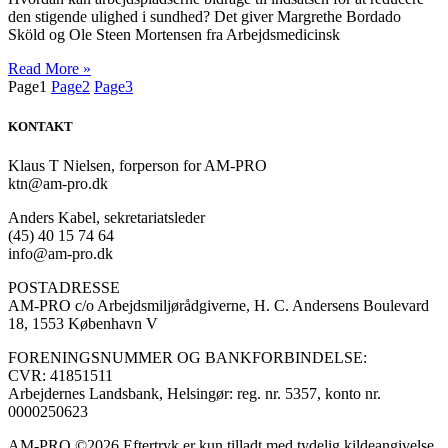
den stigende ulighed i sundhed? Det giver Margrethe Bordado
Sköld og Ole Steen Mortensen fra Arbejdsmedicinsk
Read More »
Page
1
Page
2
Page
3
KONTAKT
Klaus T Nielsen, forperson for AM-PRO
ktn@am-pro.dk
Anders Kabel, sekretariatsleder
(45) 40 15 74 64
info@am-pro.dk
POSTADRESSE
AM-PRO c/o Arbejdsmiljørådgiverne, H. C. Andersens Boulevard
18, 1553 København V
FORENINGSNUMMER OG BANKFORBINDELSE:
CVR: 41851511
Arbejdernes Landsbank, Helsingør: reg. nr. 5357, konto nr.
0000250623
AM-PRO ©2026 Eftertryk er kun tilladt med tydelig kildeangivelse