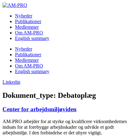
Skip
to
Nyheder
content
Publikationer
Medlemmer
Om AM-PRO
English summary
Nyheder
Publikationer
Medlemmer
Om AM-PRO
English summary
Linkedin
Dokument_type: Debatoplæg
Center for arbejdsmiljøviden
AM-PRO arbejder for at styrke og kvalificere virksomhedernes
indsats for at forebygge arbejdsskader og udvikle et godt
arbejdsmiljø. I den forbindelse er det uhyre vigtigt,