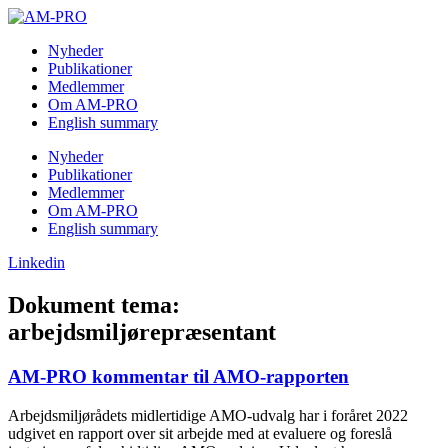
Skip
to
Nyheder
content
Publikationer
Medlemmer
Om AM-PRO
English summary
Nyheder
Publikationer
Medlemmer
Om AM-PRO
English summary
Linkedin
Dokument tema:
arbejdsmiljørepræsentant
AM-PRO kommentar til AMO-rapporten
Arbejdsmiljørådets midlertidige AMO-udvalg har i foråret 2022
udgivet en rapport over sit arbejde med at evaluere og foreslå