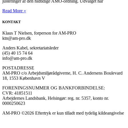
justeringer af den hidtidige AMO-ordning. Udvalget har
Read More »
KONTAKT
Klaus T Nielsen, forperson for AM-PRO
ktn@am-pro.dk
Anders Kabel, sekretariatsleder
(45) 40 15 74 64
info@am-pro.dk
POSTADRESSE
AM-PRO c/o Arbejdsmiljørådgiverne, H. C. Andersens Boulevard
18, 1553 København V
FORENINGSNUMMER OG BANKFORBINDELSE:
CVR: 41851511
Arbejdernes Landsbank, Helsingør: reg. nr. 5357, konto nr.
0000250623
AM-PRO ©2026 Eftertryk er kun tilladt med tydelig kildeangivelse