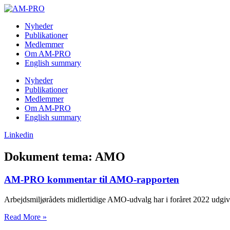
Skip
to
Nyheder
content
Publikationer
Medlemmer
Om AM-PRO
English summary
Nyheder
Publikationer
Medlemmer
Om AM-PRO
English summary
Linkedin
Dokument tema: AMO
AM-PRO kommentar til AMO-rapporten
Arbejdsmiljørådets midlertidige AMO-udvalg har i foråret 2022 udgive
Read More »