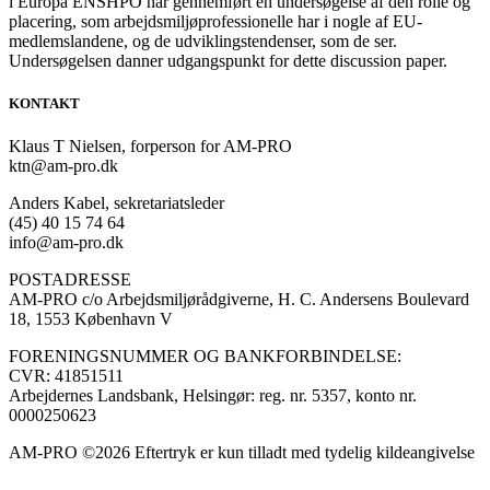
i Europa ENSHPO har gennemført en undersøgelse af den rolle og
placering, som arbejdsmiljøprofessionelle har i nogle af EU-
medlemslandene, og de udviklingstendenser, som de ser.
Undersøgelsen danner udgangspunkt for dette discussion paper.
KONTAKT
Klaus T Nielsen, forperson for AM-PRO
ktn@am-pro.dk
Anders Kabel, sekretariatsleder
(45) 40 15 74 64
info@am-pro.dk
POSTADRESSE
AM-PRO c/o Arbejdsmiljørådgiverne, H. C. Andersens Boulevard
18, 1553 København V
FORENINGSNUMMER OG BANKFORBINDELSE:
CVR: 41851511
Arbejdernes Landsbank, Helsingør: reg. nr. 5357, konto nr.
0000250623
AM-PRO ©2026 Eftertryk er kun tilladt med tydelig kildeangivelse