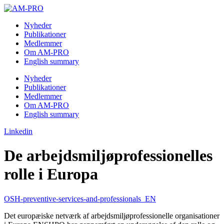
Skip
to
Nyheder
content
Publikationer
Medlemmer
Om AM-PRO
English summary
Nyheder
Publikationer
Medlemmer
Om AM-PRO
English summary
Linkedin
De arbejdsmiljøprofessionelles
rolle i Europa
OSH-preventive-services-and-professionals_EN
Det europæiske netværk af arbejdsmiljøprofessionelle organisationer